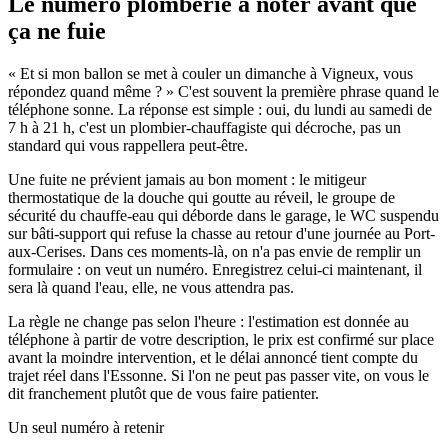
Le numéro plomberie à noter avant que
ça ne fuie
« Et si mon ballon se met à couler un dimanche à Vigneux, vous
répondez quand même ? » C'est souvent la première phrase quand le
téléphone sonne. La réponse est simple : oui, du lundi au samedi de
7 h à 21 h, c'est un plombier-chauffagiste qui décroche, pas un
standard qui vous rappellera peut-être.
Une fuite ne prévient jamais au bon moment : le mitigeur
thermostatique de la douche qui goutte au réveil, le groupe de
sécurité du chauffe-eau qui déborde dans le garage, le WC suspendu
sur bâti-support qui refuse la chasse au retour d'une journée au Port-
aux-Cerises. Dans ces moments-là, on n'a pas envie de remplir un
formulaire : on veut un numéro. Enregistrez celui-ci maintenant, il
sera là quand l'eau, elle, ne vous attendra pas.
La règle ne change pas selon l'heure : l'estimation est donnée au
téléphone à partir de votre description, le prix est confirmé sur place
avant la moindre intervention, et le délai annoncé tient compte du
trajet réel dans l'Essonne. Si l'on ne peut pas passer vite, on vous le
dit franchement plutôt que de vous faire patienter.
Un seul numéro à retenir