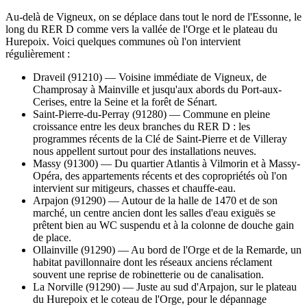
Au-delà de Vigneux, on se déplace dans tout le nord de l'Essonne, le
long du RER D comme vers la vallée de l'Orge et le plateau du
Hurepoix. Voici quelques communes où l'on intervient
régulièrement :
Draveil (91210)
— Voisine immédiate de Vigneux, de
Champrosay à Mainville et jusqu'aux abords du Port-aux-
Cerises, entre la Seine et la forêt de Sénart.
Saint-Pierre-du-Perray (91280)
— Commune en pleine
croissance entre les deux branches du RER D : les
programmes récents de la Clé de Saint-Pierre et de Villeray
nous appellent surtout pour des installations neuves.
Massy (91300)
— Du quartier Atlantis à Vilmorin et à Massy-
Opéra, des appartements récents et des copropriétés où l'on
intervient sur mitigeurs, chasses et chauffe-eau.
Arpajon (91290)
— Autour de la halle de 1470 et de son
marché, un centre ancien dont les salles d'eau exiguës se
prêtent bien au WC suspendu et à la colonne de douche gain
de place.
Ollainville (91290)
— Au bord de l'Orge et de la Remarde, un
habitat pavillonnaire dont les réseaux anciens réclament
souvent une reprise de robinetterie ou de canalisation.
La Norville (91290)
— Juste au sud d'Arpajon, sur le plateau
du Hurepoix et le coteau de l'Orge, pour le dépannage